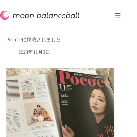
コ
ン
テ
ン
ツ
へ
Poco’ceに掲載されました
ス
キ
2023年11月3日
ッ
プ