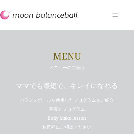
コ
ン
テ
ン
ツ
へ
ス
キ
MENU
ッ
プ
メニューのご紹介
ママでも最短で、キレイになれる
バランスボールを使用したプログラムをご紹介
美痩せプログラム
Body Make lesson
お気軽にご相談ください